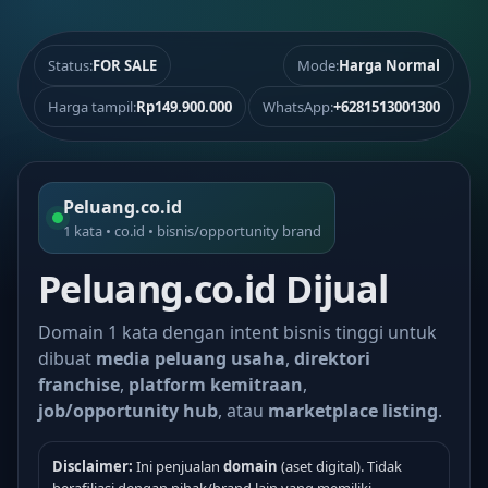
Status:
FOR SALE
Mode:
Harga Normal
Harga tampil:
Rp149.900.000
WhatsApp:
+6281513001300
Peluang.co.id
1 kata • co.id • bisnis/opportunity brand
Peluang.co.id Dijual
Domain 1 kata dengan intent bisnis tinggi untuk
dibuat
media peluang usaha
,
direktori
franchise
,
platform kemitraan
,
job/opportunity hub
, atau
marketplace listing
.
Disclaimer:
Ini penjualan
domain
(aset digital). Tidak