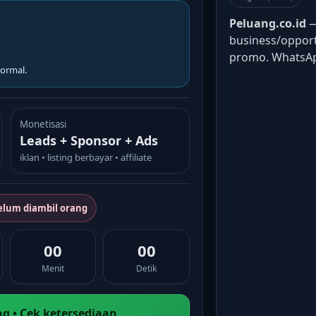
Peluang.co.id
—
business/opport
promo. WhatsA
ormal.
Monetisasi
Leads + Sponsor + Ads
iklan • listing berbayar • affiliate
elum diambil orang
00
00
Menit
Detik
g • Cek ketersediaan