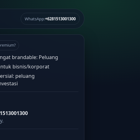
WhatsApp:
+6281513001300
premium?
ngat brandable: Peluang
ntuk bisnis/korporat
rsial: peluang
nvestasi
1513001300
y.