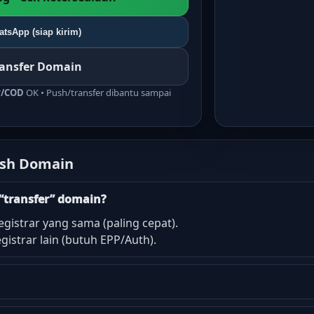
tsApp (siap kirim)
ransfer Domain
r/COD
OK • Push/transfer dibantu sampai
ush Domain
“transfer” domain?
egistrar yang sama (paling cepat).
istrar lain (butuh EPP/Auth).