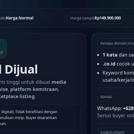
de:
Harga Normal
Harga tampil:
Rp149.900.000
Kenapa domain ini 
nd
1 kata
dan sa
.co.id
cocok u
 Dijual
Keyword kome
usaha/kerja/i
is tinggi untuk dibuat
media
hise
,
platform kemitraan
,
etplace listing
.
Kontak
WhatsApp:
+628
 digital). Tidak berafiliasi dengan
Serius buyer onl
nulisan mirip. Buyer disarankan
han.
English (short)