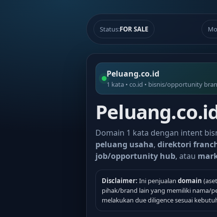
Status:
FOR SALE
Mo
Peluang.co.id
1 kata • co.id • bisnis/opportunity bra
Peluang.co.id
Domain 1 kata dengan intent bisn
peluang usaha
,
direktori franc
job/opportunity hub
, atau
mark
Disclaimer:
Ini penjualan
domain
(aset
pihak/brand lain yang memiliki nama/pe
melakukan due diligence sesuai kebutu