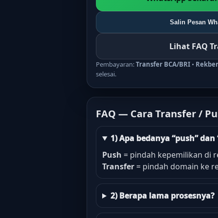
Salin Pesan Wha
Lihat FAQ T
Pembayaran:
Transfer BCA/BRI
•
Rekbe
selesai.
FAQ — Cara Transfer / P
1) Apa bedanya “push” dan 
Push
= pindah kepemilikan di r
Transfer
= pindah domain ke reg
2) Berapa lama prosesnya?