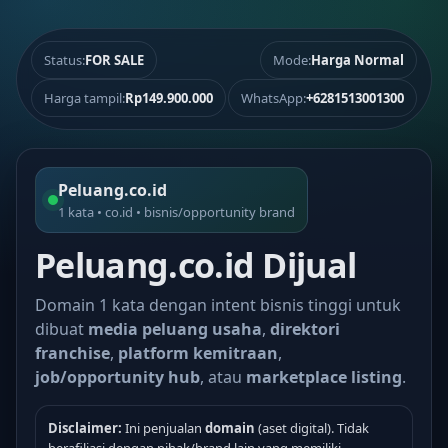
Status:
FOR SALE
Mode:
Harga Normal
Harga tampil:
Rp149.900.000
WhatsApp:
+6281513001300
Peluang.co.id
1 kata • co.id • bisnis/opportunity brand
Peluang.co.id Dijual
Domain 1 kata dengan intent bisnis tinggi untuk
dibuat
media peluang usaha
,
direktori
franchise
,
platform kemitraan
,
job/opportunity hub
, atau
marketplace listing
.
Disclaimer:
Ini penjualan
domain
(aset digital). Tidak